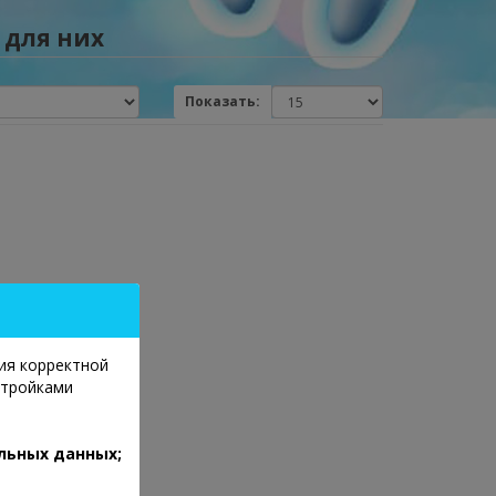
 для них
Показать:
ия корректной
стройками
льных данных;