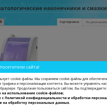
атологические наконечники и смазки
Сортировка:
посетители сайта!
льзует cookie-файлы. Мы сохраняем cookie-файлы для обеспечен
а трафика и персонализации контента. Вы можете управлять на
м браузере. Продолжая пользоваться сайтом, Вы подтверждаете:
ашина для смазки и
 на использование cookie-файлов;
чистки наконечников
WOSON LUB 909
е с
Политикой конфиденциальности и обработки персона
ие на обработку персональных данных.
45000р.