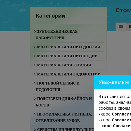
Стом
Категории
ЗУБОТЕХНИЧЕСКАЯ
ЛАБОРАТОРИЯ
МАТЕРИАЛЫ ДЛЯ ОРТОДОНТИИ
МАТЕРИАЛЫ ДЛЯ ОРТОПЕДИИ
МАТЕРИАЛЫ ДЛЯ ТЕРАПИИ
МАТЕРИАЛЫ ДЛЯ ЭНДОДОНТИИ
Уважаемые 
НОГТЕВОЙ СЕРВИС И
ПОДОЛОГИЯ
Этот сайт испо
ПОДСТАВКИ ДЛЯ ФАЙЛОВ И
работы, анализ
БОРОВ
cookies в свое
М
- свое
Согласие
ПРОФИЛАКТИКА, ГИГИЕНА,
- свое
Согласи
ОТБЕЛИВАНИЕ ЗУБОВ
- свое Соглас
СРЕДСТВА ИНДИВИДУАЛЬНОЙ