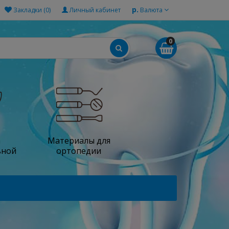
р.
Закладки (0)
Личный кабинет
Валюта
0
а
Материалы для
ьной
ортопедии