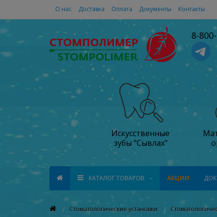
О нас
Доставка
Оплата
Документы
Контакты
8-800
Искусственные
Мат
зубы "Сывлах"
о
КАТАЛОГ ТОВАРОВ
АКЦИИ
ДОК
Стоматологические установки
Стоматологичес