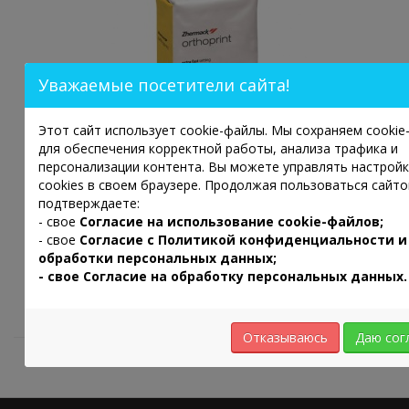
Уважаемые посетители сайта!
Этот сайт использует cookie-файлы. Мы сохраняем cooki
для обеспечения корректной работы, анализа трафика и
персонализации контента. Вы можете управлять настрой
cookies в своем браузере. Продолжая пользоваться сайто
АЛЬГИНАТНАЯ СЛЕПОЧНАЯ МАССА ОРТОПРИНТ
500 ГР. (ZHERMACK)
подтверждаете:
- свое
Согласие на использование cookie-файлов;
700р.
- свое
Согласие с
Политикой конфиденциальности и
обработки персональных данных;
- свое Согласие на обработку персональных данных.
Показано с 1 по 3 из 3 (всего 1 страниц)
Отказываюсь
Даю сог