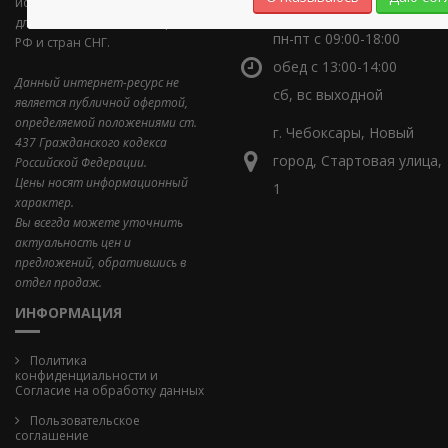
искусственные, зубы в бобинах
для стоматологического рынка
пн-пт с 09:00-18:00
РФ и стран СНГ.
обед с 13:00-14:00
Данный интернет-ресурс не
сб, вс выходной
является публичной офертой,
определяемой положениями ст.
г. Чебоксары, Новый
437 Гражданского кодекса
город, Стартовая улица,
Российской Федерации.
Цены носят информационный
1
характер.
Вы всегда можете уточнить
актуальность цен и
предложений, обратившись в
отдел продаж.
ИНФОРМАЦИЯ
Политика
конфиденциальности и
Cогласие на обработку данных
Пользовательское
соглашение