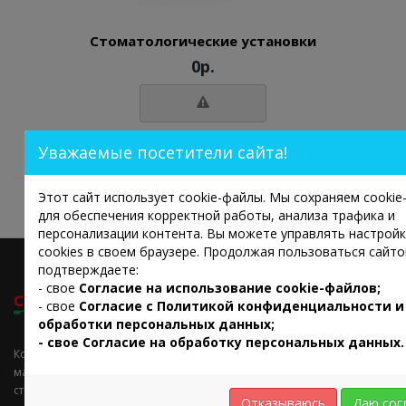
Cтоматологические установки
0р.
Уважаемые посетители сайта!
Показано с 1 по 1 из 1 (всего 1 страниц)
Этот сайт использует cookie-файлы. Мы сохраняем cooki
для обеспечения корректной работы, анализа трафика и
персонализации контента. Вы можете управлять настрой
cookies в своем браузере. Продолжая пользоваться сайто
подтверждаете:
НАШИ КОНТАКТЫ
- свое
Согласие на использование cookie-файлов;
- свое
Согласие с
Политикой конфиденциальности и
обработки персональных данных;
8-800-600-92-10
- свое Согласие на обработку персональных данных.
Компания реализует такие
+7 (8352) 38-03-78
материалы как: пластмасса
стоматологическая, зубы
Отказываюсь
Даю сог
site@stompolimer.ru