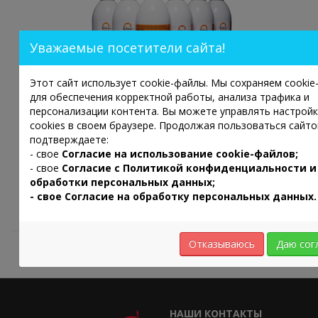
Уважаемые посетители сайта!
Этот сайт использует cookie-файлы. Мы сохраняем cooki
для обеспечения корректной работы, анализа трафика и
персонализации контента. Вы можете управлять настрой
ФЛОУ-КЛИНЗ ПРОФИ цитрус, 250 гр.
cookies в своем браузере. Продолжая пользоваться сайто
подтверждаете:
800р.
- свое
Согласие на использование cookie-файлов;
- свое
Согласие с
Политикой конфиденциальности и
обработки персональных данных;
- свое Согласие на обработку персональных данных.
Показано с 1 по 3 из 3 (всего 1 страниц)
Отказываюсь
Даю сог
НАШИ КОНТАКТЫ