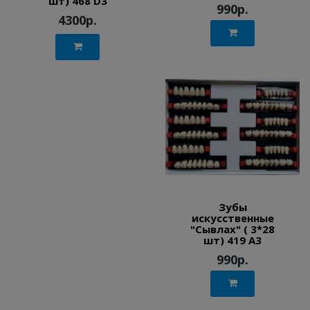
шт) 468 D3
990р.
4300р.
Зубы
искусственные
"Сывлах" ( 3*28
шт) 419 A3
990р.