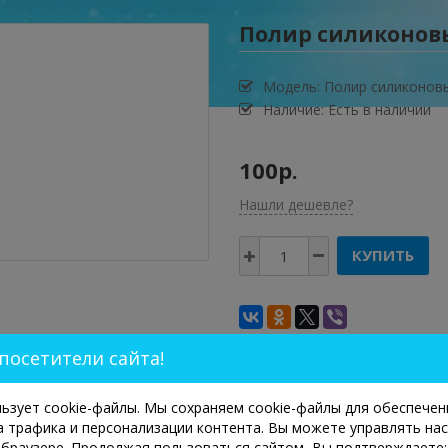
Полир силиконовы
Модель:
Полир силиконовы
Наличие: Есть в наличии
100р.
Нашли дешевле?
КУПИТЬ
посетители сайта!
льзует cookie-файлы. Мы сохраняем cookie-файлы для обеспечен
а трафика и персонализации контента. Вы можете управлять на
м браузере. Продолжая пользоваться сайтом, Вы подтверждаете: