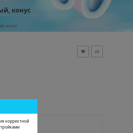
й, конус
й, конус
ия корректной
стройками