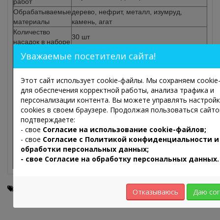
работ
Обрабатываемые
дерево, нефрит, металл, изумруд,
материалы
камень, агат
Количество
30 шт
насадок в наборе
Диаметр
Уважаемые посетители сайта!
3,0 мм
хвостовика
Длина боров
45 мм
Этот сайт использует cookie-файлы. Мы сохраняем cooki
Материал
сталь
для обеспечения корректной работы, анализа трафика и
хвостовика
персонализации контента. Вы можете управлять настрой
на электрическом гравере, мини-дрели,
Применение
cookies в своем браузере. Продолжая пользоваться сайто
шлифмашинке, бормашинке
подтверждаете:
Общие характеристики
- свое
Согласие на использование cookie-файлов;
Габариты
145 мм х 60 мм
- свое
Согласие с
Политикой конфиденциальности и
упаковки
обработки персональных данных;
Упаковка
ПХВ-коробка
- свое Согласие на обработку персональных данных.
Комплектация
алмазные боры – 30 шт
Набор боров на прямой наконечник (30 штук)
,
sanpharm
Отказываюсь
Даю сог